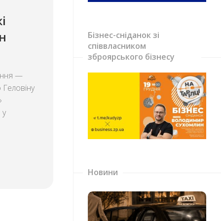
і
н
Бізнес-сніданок зі
співвласником
зброярського бізнесу
ання —
о Геловіну
»
 у
Новини