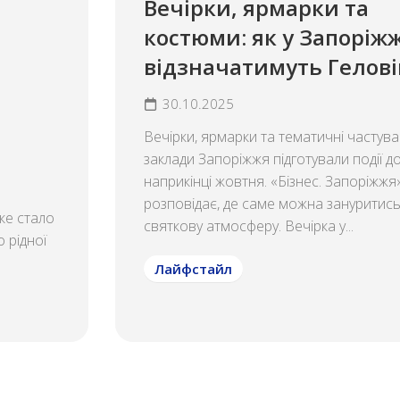
Вечірки, ярмарки та
костюми: як у Запоріжж
відзначатимуть Гелові
30.10.2025
Вечірки, ярмарки та тематичні частув
заклади Запоріжжя підготували події д
наприкінці жовтня. «Бізнес. Запоріжжя
розповідає, де саме можна зануритись
ке стало
святкову атмосферу. Вечірка у...
 рідної
Лайфстайл