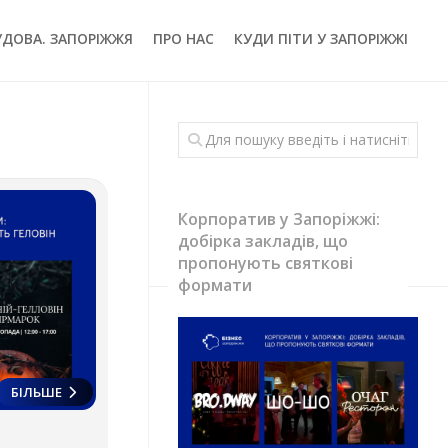
УДОВА. ЗАПОРІЖЖЯ
ПРО НАС
КУДИ ПІТИ У ЗАПОРІЖЖІ
Корпоратив у Запоріжжі:
добірка закладів, що
пропонують святкові
формати
БІЛЬШЕ