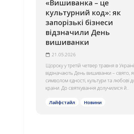
«Вишиванка – це
культурний код»: як
запорізькі бізнеси
відзначили День
вишиванки
21.05.2026
Щороку у третій четвер травня в Україні
відзначають День вишиванки – свято, я
символом єдності, культури та любові до
країни. До святкування долучилися й...
Лайфстайл
Новини