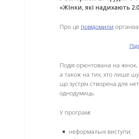
«Жінки, які надихають 2.0
Про це
повідомили
організа
Під
Подія орієнтована на жінок,
а також на тих, хто лише ш
що зустріч створена для нетв
однодумиць.
У програмі:
неформальні виступи;