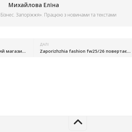
Михайлова Еліна
«Бізнес. Запоріжжя». Працюю з новинами та текстами
ДАЛІ
Мережа Делві відкрила новий магазин у Запоріжжі
Zaporizhzhia fashion fw25/26 повертається: запорізькі бренди представлять нові колекції 6 грудня