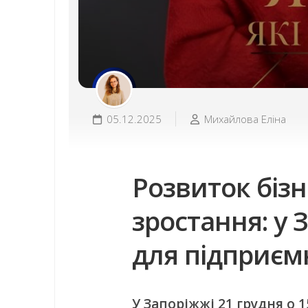
05.12.2025
Михайлова Еліна
Розвиток бізн
зростання: у 
для підприє
У Запоріжжі 21 грудня о 1