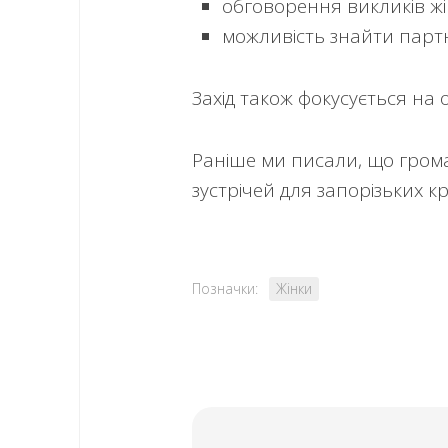
обговорення викликів ж
можливість знайти партн
Захід також фокусується на 
Раніше ми писали, що грома
зустрічей для запорізьких к
Позначки:
Жінки