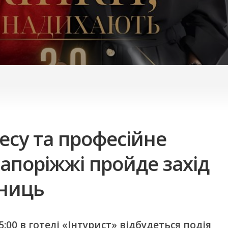
есу та професійне
Запоріжжі пройде захід
мниць
5:00 в готелі «Інтурист» відбудеться подія