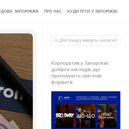
УДОВА. ЗАПОРІЖЖЯ
ПРО НАС
КУДИ ПІТИ У ЗАПОРІЖЖІ
Корпоратив у Запоріжжі:
добірка закладів, що
пропонують святкові
формати