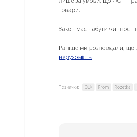
лише за умови, що ФОП прац
товари.
Закон має набути чинності н
Раніше ми розповідали, що 
нерухомість
.
Позначки:
OLX
Prom
Rozetka