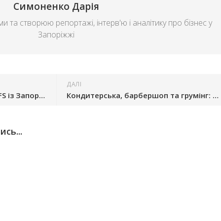
Симоненко Дарія
и та створюю репортажі, інтерв'ю і аналітику про бізнес у
Запоріжжі
ДАЛІ
Годує «Укрзалізницю»: як GFS із Запоріжжя постачає їжу по всій країні
Кондитерська, барбершоп та грумінг: у Запорізькій області підтримали ще 16 бізнес-ідей
сь...