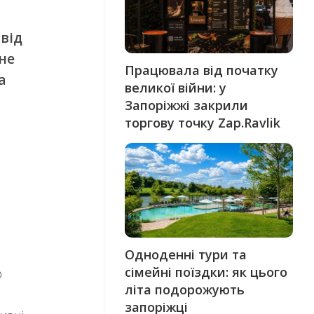
від
не
Працювала від початку
а
великої війни: у
Запоріжжі закрили
торгову точку Zap.Ravlik
Одноденні тури та
сімейні поїздки: як цього
ю
літа подорожують
запоріжці