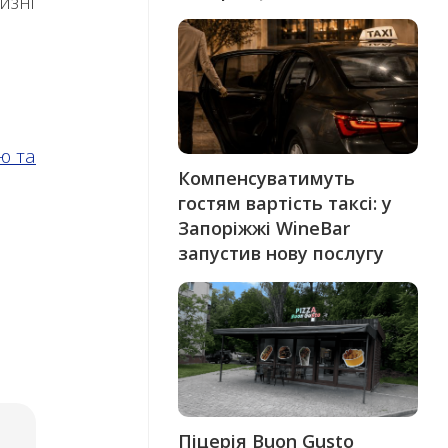
изні
ю та
Компенсуватимуть
гостям вартість таксі: у
Запоріжжі WineBar
запустив нову послугу
Піцерія Buon Gusto