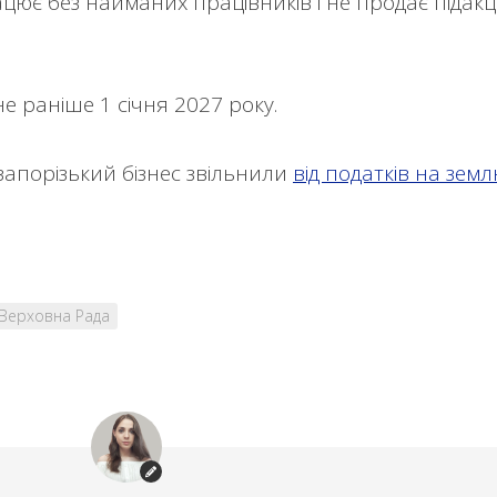
ює без найманих працівників і не продає підакц
е раніше 1 січня 2027 року.
запорізький бізнес звільнили
від податків на земл
Верховна Рада