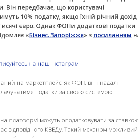
. Він передбачає, що користувачі
муть 10% податку, якщо їхній річний дохід 
исячі євро. Однак ФОПи додаткові податки 
ідомляє «
Бізнес. Запоріжжя
» з
посиланням
н
писуйтесь на наш інстаграм!
ний на маркетплейсі як ФОП, він і надалі
плачуватиме податки за своєю системою
в на платформі можуть оподатковувати за ставко
ає відповідного КВЕДу. Такий механізм можливий