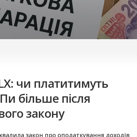
LX: чи платитимуть
Пи більше після
вого закону
ухвалила закон про оподаткування доходів