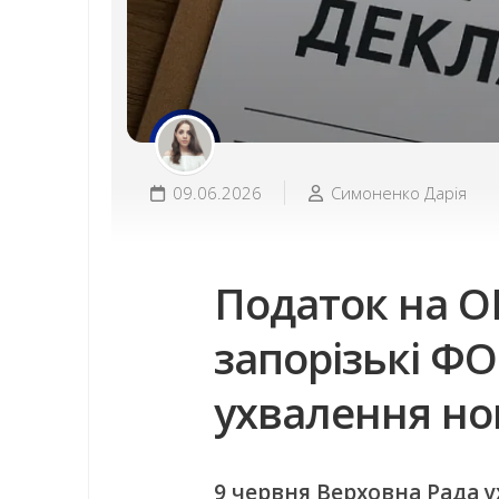
09.06.2026
Симоненко Дарія
Податок на O
запорізькі ФО
ухвалення но
9 червня Верховна Рада 