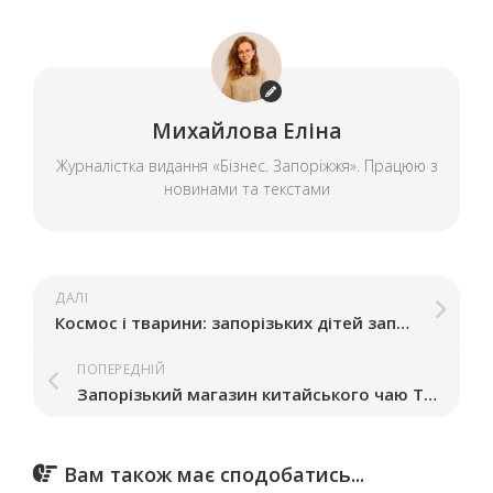
Михайлова Еліна
Журналістка видання «Бізнес. Запоріжжя». Працюю з
новинами та текстами
ДАЛІ
Космос і тварини: запорізьких дітей запрошують до участі у всеукраїнському конкурсі малюнків
ПОПЕРЕДНІЙ
Запорізький магазин китайського чаю Tea Spot припинив роботу на вулиці Базарній
Вам також має сподобатись...