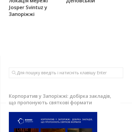
локація мережі
Деповській
Josper Svintuz у
Запоріжжі
Корпоратив у Запоріжжі: добірка закладів,
що пропонують святкові формати