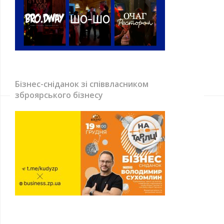
Бізнес-сніданок зі співвласником
зброярського бізнесу