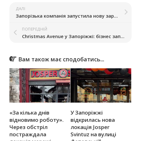
ДАЛІ
Запорізька компанія запустила нову зарядну станцію для електромобілів в центрі міста
ПОПЕРЕДНІЙ
Christmas Avenue у Запоріжжі: бізнес запрошують долучитися до крафтового ярмарку
Вам також має сподобатись...
«За кілька днів
У Запоріжжі
відновимо роботу».
відкрилась нова
Через обстріл
локація Josper
постраждала
Svintuz на вулиці