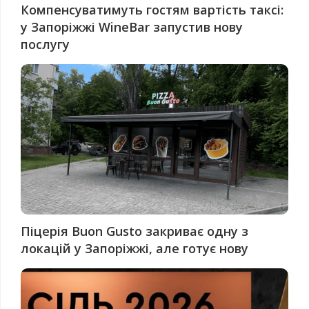
Компенсуватимуть гостям вартість таксі:
у Запоріжжі WineBar запустив нову
послугу
Піцерія Buon Gusto закриває одну з
локацій у Запоріжжі, але готує нову