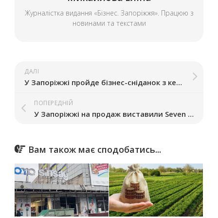
Журналістка видання «Бізнес. Запоріжжя». Працюю з
новинами та текстами
ДАЛІ
У Запоріжжі пройде бізнес-сніданок з керуючою партнеркою компанії «Єдина Доставка Води»
ПОПЕРЕДНІЙ
У Запоріжжі на продаж виставили Seven Restopub – власники розповіли чи зачиняється популярний паб
Вам також має сподобатись...