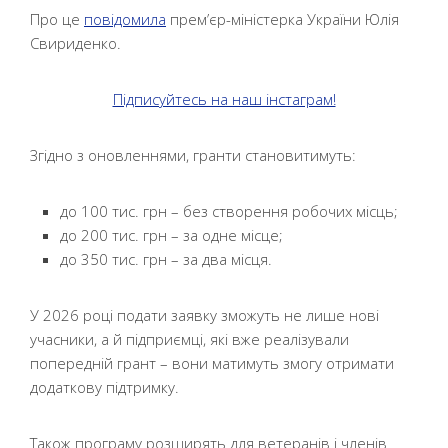
Про це
повідомила
прем’єр-міністерка України Юлія
Свириденко.
Підписуйтесь на наш інстаграм!
Згідно з оновленнями, гранти становитимуть:
до 100 тис. грн – без створення робочих місць;
до 200 тис. грн – за одне місце;
до 350 тис. грн – за два місця.
У 2026 році подати заявку зможуть не лише нові
учасники, а й підприємці, які вже реалізували
попередній грант – вони матимуть змогу отримати
додаткову підтримку.
Також програму розширять для ветеранів і членів