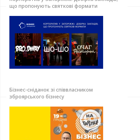
що пропонують святкові формати
Бізнес-сніданок зі співвласником
зброярського бізнесу