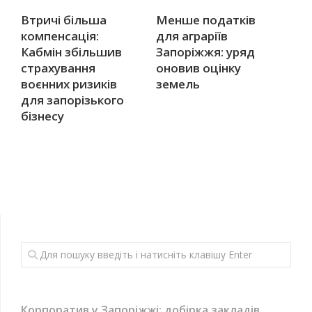
Втричі більша
Менше податків
компенсація:
для аграріїв
Кабмін збільшив
Запоріжжя: уряд
страхування
оновив оцінку
воєнних ризиків
земель
для запорізького
бізнесу
Корпоратив у Запоріжжі: добірка закладів,