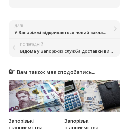
ДАЛІ
У Запоріжжі відкривається новий заклад Mix&Grill: де і як працюватиме
ПОПЕРЕДНІЙ
Відома у Запоріжжі служба доставки виходить на київський ринок: розпочали підготовчі роботи
Вам також має сподобатись...
Запорізькі
Запорізькі
підприємства
підприємства