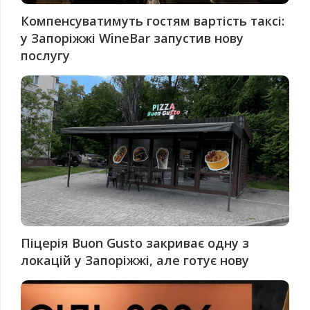
Компенсуватимуть гостям вартість таксі:
у Запоріжжі WineBar запустив нову
послугу
Піцерія Buon Gusto закриває одну з
локацій у Запоріжжі, але готує нову