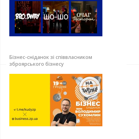
Бізнес-сніданок зі співвласником
зброярського бізнесу