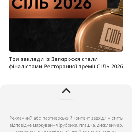
Три заклади із Запоріжжя стали
фіналістами Ресторанної премії СІЛЬ 2026
Рекламний або партнерський контент завжди містить
відповідне маркування (рубрика, плашка, дисклеймер,
зазначення у тексті тощо), який включає написи