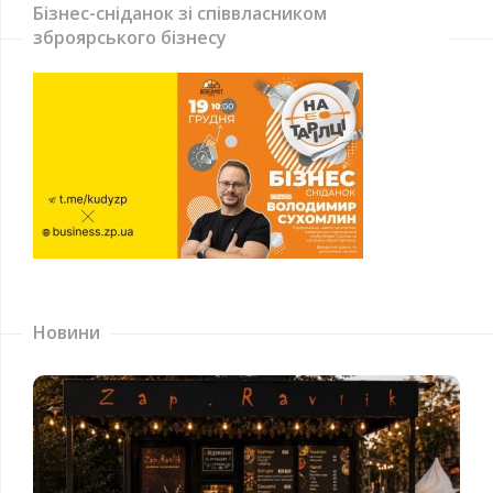
Бізнес-сніданок зі співвласником
зброярського бізнесу
Новини