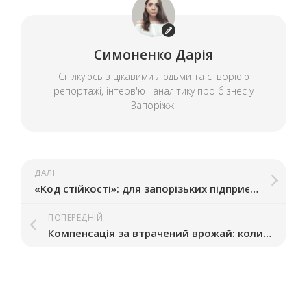
Симоненко Дарія
Спілкуюсь з цікавими людьми та створюю
репортажі, інтерв'ю і аналітику про бізнес у
Запоріжжі
ДАЛІ
«Код стійкості»: для запорізьких підприємців запускають серію безкоштовних вебінарів
ПОПЕРЕДНІЙ
Компенсація за втрачений врожай: коли запорізьким аграріям розраховувати на виплати