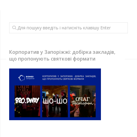
Корпоратив у Запоріжжі: добірка закладів,
що пропонують святкові формати