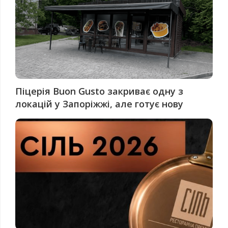
Піцерія Buon Gusto закриває одну з
локацій у Запоріжжі, але готує нову